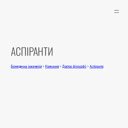
Перейти
до
вмісту
АСПІРАНТИ
Біомедична інженерія
>
Навчання
>
Доктор філософії
>
Аспіранти