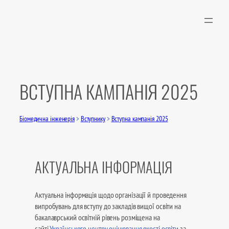
Перейти
до
вмісту
ВСТУПНА КАМПАНІЯ 2025
Біомедична інженерія
>
Вступнику
>
Вступна кампанія 2025
АКТУАЛЬНА ІНФОРМАЦІЯ
Актуальна інформація щодо організації й проведення
випробувань для вступу до закладів вищої освіти на
бакалаврський освітній рівень розміщена на
сайті
Українського центру оцінювання якості освіти
за