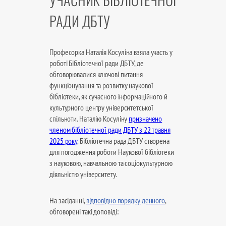
РАДИ ДБТУ
Професорка Наталія Косуліна взяла участь у
роботі Бібліотечної ради ДБТУ, де
обговорювалися ключові питання
функціонування та розвитку наукової
бібліотеки, як сучасного інформаційного й
культурного центру університетської
спільноти. Наталію Косуліну
призначено
членом бібліотечної ради ДБТУ з 22 травня
2025 року
.
Бібліотечна рада ДБТУ створена
для погодження роботи Наукової бібліотеки
з науковою, навчальною та соціокультурною
діяльністю університету.
На засіданні,
відповідно порядку денного
,
обговорені такі доповіді: