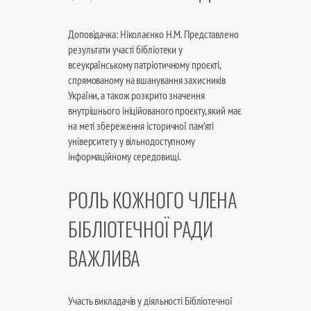
Доповідачка: Ніколаєнко Н.М. Представлено
результати участі бібліотеки у
всеукраїнському патріотичному проєкті,
спрямованому на вшанування захисників
України, а також розкрито значення
внутрішнього ініційованого проєкту, який має
на меті збереження історичної пам’яті
університету у вільнодоступному
інформаційному середовищі.
РОЛЬ КОЖНОГО ЧЛЕНА
БІБЛІОТЕЧНОЇ РАДИ
ВАЖЛИВА
Участь викладачів у діяльності Бібліотечної