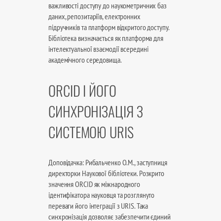
важливості доступу до наукометричних баз
даних, репозитаріїв, електронних
підручників та платформ відкритого доступу.
Бібліотека визначається як платформа для
інтелектуальної взаємодії всередині
академічного середовища.
ORCID І ЙОГО
СИНХРОНІЗАЦІЯ З
СИСТЕМОЮ URIS
Доповідачка: Рибальченко О.М., заступниця
директорки Наукової бібліотеки. Розкрито
значення ORCID як міжнародного
ідентифікатора науковця та розглянуто
переваги його інтеграції з URIS. Така
синхронізація дозволяє забезпечити єдиний