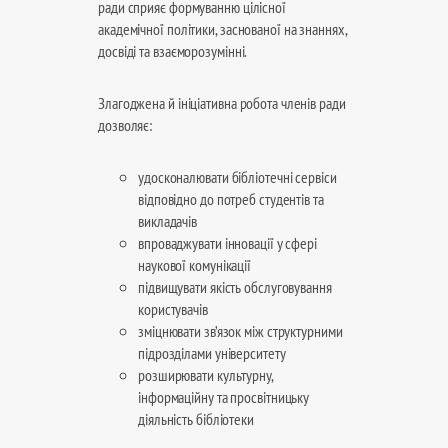
ради сприяє формуванню цілісної
академічної політики, заснованої на знаннях,
досвіді та взаєморозумінні.
Злагоджена й ініціативна робота членів ради
дозволяє:
удосконалювати бібліотечні сервіси
відповідно до потреб студентів та
викладачів
впроваджувати інновації у сфері
наукової комунікації
підвищувати якість обслуговування
користувачів
зміцнювати зв’язок між структурними
підрозділами університету
розширювати культурну,
інформаційну та просвітницьку
діяльність бібліотеки