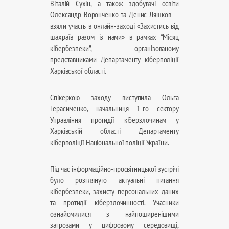
Віталій Сухін, а також здобувачі освіти
Олександр Воронченко та Денис Ляшков —
взяли участь в онлайн-заході «Захистись від
шахраїв разом із нами» в рамках “Місяц
кібербезпеки”, організованому
представниками Департаменту кіберполіції
Харківської області.
Спікеркою заходу виступила Ольга
Герасименко, начальниця 1-го сектору
Управління протидії кіберзлочинам у
Харківській області Департаменту
кіберполіції Національної поліції України.
Під час інформаційно-просвітницької зустрічі
було розглянуто актуальні питання
кібербезпеки, захисту персональних даних
та протидії кіберзлочинності. Учасники
ознайомилися з найпоширенішими
загрозами у цифровому середовищі,