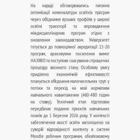
На нараді обговорювались питання
оптимізації номенклатури освітніх програм
через об’єднання вузьких профілів у широкі
освітні траєкторії та впровадження
міждисциплінарних програм згідно з
оновленим законодавством. Університет
готується до повноцінної акредитації 15-20
програм, враховуючи посилення вимог
НАЗЯВО та поступове скасування спрощених
процедур воєнного стану. Особливу увагу
приділено економічній ефективності:
планується об’єднання малочисельних груп у
потоки та перехід на нові нормативи
навчального навантаження (460-480 годин
на ставку). Технічний етап підготовки
передбачає подання проєктів навчальних
планів до 1 березня 2026 року. У контексті
забезпечення якості освіти наголошено на
суворій відповідності контенту в системі
Moodle робочим програмам, обов’язковому