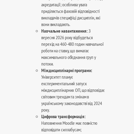
акредитації; особлива увага
приділяється фаховій відповідності
викладачів специфіці дисциплін, які
вони викладають.
Навчальне навантаження:
З
вересня 2026 року відбудеться
перехід на 460-480 годин навчальної
роботи на ставку, що вимагає
максимального об’єднання груп у
потоки.
Міждисциплінарні програми:
Університет планує
експериментальний запуск
міждисциплінарних ОП, що відповідає
світовим трендам та змінам в
українському законодавстві від 2024
року.
Цифрова трансформація:
Наповнення Moodle має повністю
відповідати силлабусам;