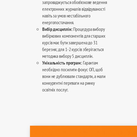
запроваджується обов’язкове ведення
електронних журналів відвідуваності
навіть за умов нестабільного
енергопостачання.
Вибір дисциплін:
Процедура вибору
вибіркових компонентів для старших
курсів має бути завершена до 31
березня; для 1-2 курсів зберігається
методика вибору 5 дисциплін.
Унікальність програм:
Гарантам
необхідно посилити фокус ОП, щоб
вони не дублювали стандарти, а мали
конкурентні переваги на ринку
освітніх послуг.