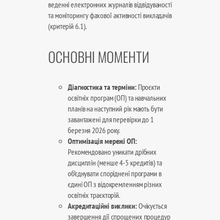
веденні електронних журналів відвідуваності
та моніторингу фахової активності викладачів
(критерій 6.1).
ОСНОВНІ МОМЕНТИ
Діагностика та терміни:
Проєкти
освітніх програм (ОП) та навчальних
планів на наступний рік мають бути
завантажені для перевірки до 1
березня 2026 року.
Оптимізація мережі ОП:
Рекомендовано уникати дрібних
дисциплін (менше 4-5 кредитів) та
об’єднувати споріднені програми в
єдині ОП з відокремленням різних
освітніх траєкторій.
Акредитаційні виклики:
Очікується
завершення дії спрощених процедур