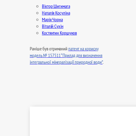
Віктор Шигимага
Наталія Косуліна
Марія Чорна
Віталій Сухін
Костянтин Коршунов
Раніше був отриманий
патент на корисну
модель № 157511 “Прилад для визначення
інтегральної мінералізації природної води”
.