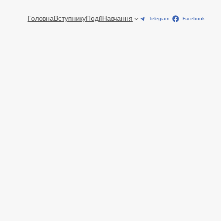
Головна
Вступнику
Події
Навчання
Telegram
Facebook