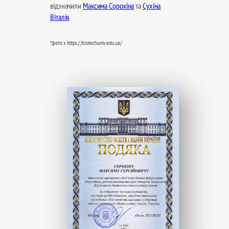
відзначили
Максима Сорокіна
та
Сухіна
Віталія
.
*фото з https://biotechuniv.edu.ua/