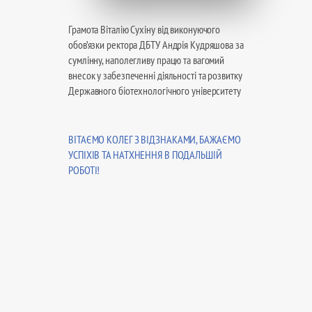
Грамота Віталію Сухіну від виконуючого
обов’язки ректора ДБТУ Андрія Кудряшова за
сумлінну, наполегливу працю та вагомий
внесок у забезпеченні діяльності та розвитку
Державного біотехнологічного університету
ВІТАЄМО КОЛЕГ З ВІДЗНАКАМИ, БАЖАЄМО
УСПІХІВ ТА НАТХНЕННЯ В ПОДАЛЬШІЙ
РОБОТІ!