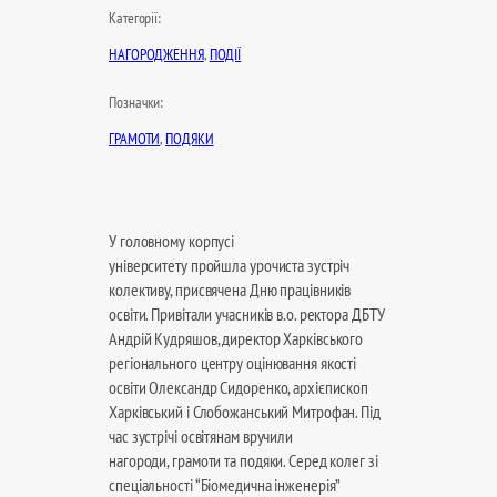
Категорії:
НАГОРОДЖЕННЯ
, 
ПОДІЇ
Позначки:
ГРАМОТИ
, 
ПОДЯКИ
У головному корпусі
університету пройшла урочиста зустріч
колективу, присвячена Дню працівників
освіти. Привітали учасників в.о. ректора ДБТУ
Андрій Кудряшов, директор Харківського
регіонального центру оцінювання якості
освіти Олександр Сидоренко, архієпископ
Харківський і Слобожанський Митрофан. Під
час зустрічі освітянам вручили
нагороди, грамоти та подяки. Серед колег зі
спеціальності “Біомедична інженерія”