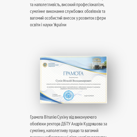
та наполегливість, високий професіоналізм,
сумлінне виконання службових обов’язків та
вагомий особистий внесок у розвиток сфери
освіти і науки України
Грамота Віталію Сухіну від виконуючого
обов’язки ректора ДБТУ Андрія Кудряшова за
сумлінну, наполегливу працю та вагомий
внесок у забезпеченні діяльності та розвитку