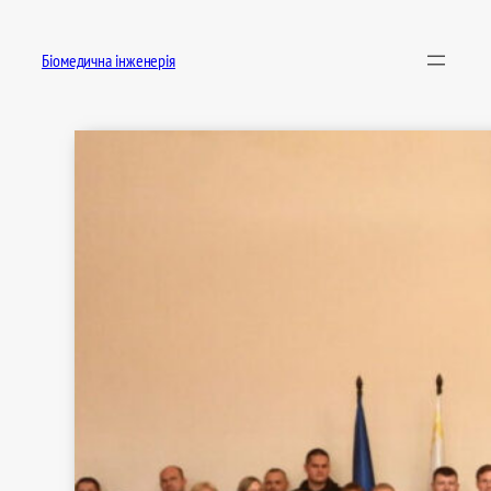
Перейти
до
Біомедична інженерія
вмісту