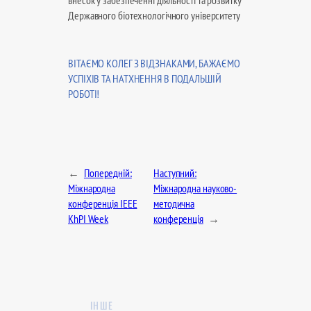
Державного біотехнологічного університету
ВІТАЄМО КОЛЕГ З ВІДЗНАКАМИ, БАЖАЄМО
УСПІХІВ ТА НАТХНЕННЯ В ПОДАЛЬШІЙ
РОБОТІ!
←
Попередній:
Наступний:
Міжнародна
Міжнародна науково-
конференція IEEE
методична
KhPI Week
конференція
→
ІНШЕ