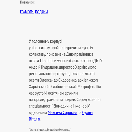
Позначки:
ГРАМОТИ
, 
ПОДЯКИ
У головному корпусі
університету пройшла урочиста зустріч
колективу, присвячена Дню працівників
освіти. Привітали учасників в.о. ректора ДБТУ
Андрій Кудряшов, директор Харківського
регіонального центру оцінювання якості
освіти Олександр Сидоренко, архієпископ
Харківський і Слобожанський Митрофан. Під
час зустрічі освітянам вручили
нагороди, грамоти та подяки. Серед колег зі
спеціальності “Біомедична інженерія”
відзначили
Максима Сорокіна
та
Сухіна
Віталія
.
*фото з https://biotechuniv.edu.ua/