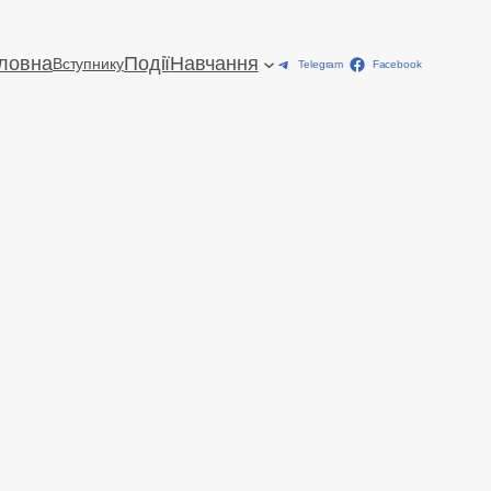
ловна
Події
Навчання
Вступнику
Telegram
Facebook