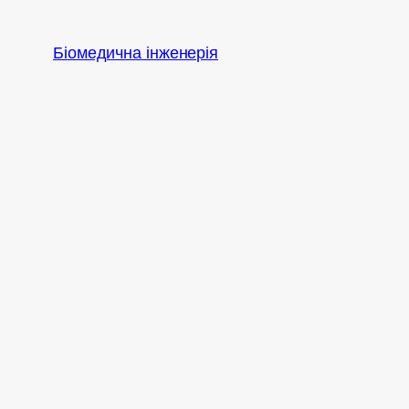
Перейти
до
Біомедична інженерія
вмісту