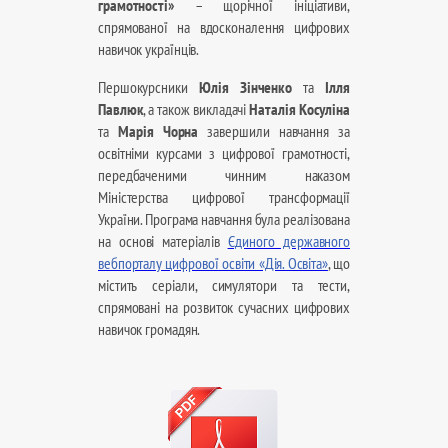
грамотності»
– щорічної ініціативи,
спрямованої на вдосконалення цифрових
навичок українців.
Першокурсники
Юлія Зінченко
та
Ілля
Павлюк
, а також викладачі
Наталія Косуліна
та
Марія Чорна
завершили навчання за
освітніми курсами з цифрової грамотності,
передбаченими чинним наказом
Міністерства цифрової трансформації
України. Програма навчання була реалізована
на основі матеріалів
Єдиного державного
вебпорталу цифрової освіти «Дія. Освіта»
, що
містить серіали, симулятори та тести,
спрямовані на розвиток сучасних цифрових
навичок громадян.