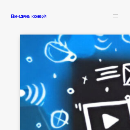
Перейти
до
Біомедична інженерія
вмісту