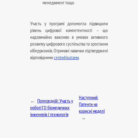
менеджмент тощо
Участь у програмі допомогла підвищили
рівень цифрової компетентності – що
надзвичайно важливо в умовах активного
розвитку цифрового суспільства та зростання
кіберризиків. Отримані навички підтверджені
відповідними
сертифікатами
.
Наступний:
←
Попередній:
Участь у
Патенти на
роботі ГО біомедичних
корисні моделі
інженерів і технологів
→