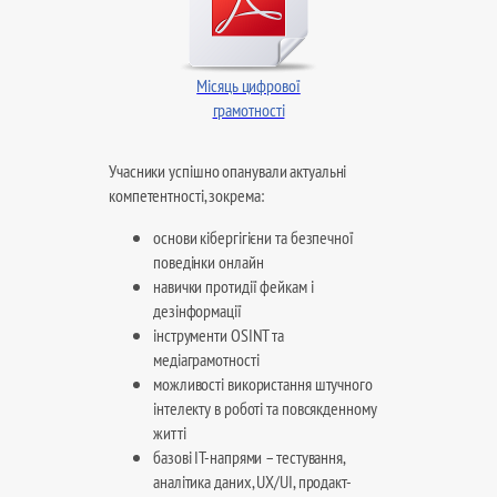
Місяць цифрової
грамотності
Учасники успішно опанували актуальні
компетентності, зокрема:
основи кібергігієни та безпечної
поведінки онлайн
навички протидії фейкам і
дезінформації
інструменти OSINT та
медіаграмотності
можливості використання штучного
інтелекту в роботі та повсякденному
житті
базові ІТ-напрями – тестування,
аналітика даних, UX/UI, продакт-