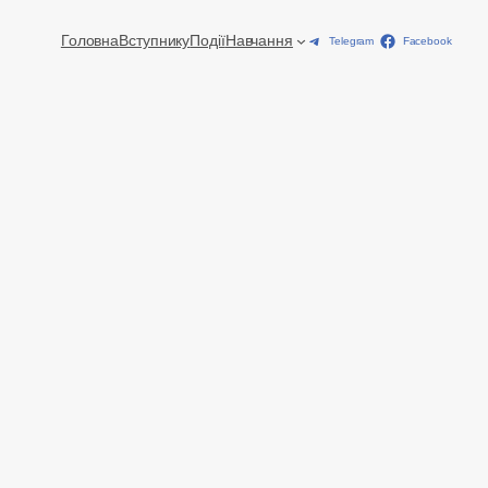
Головна
Вступнику
Події
Навчання
Telegram
Facebook