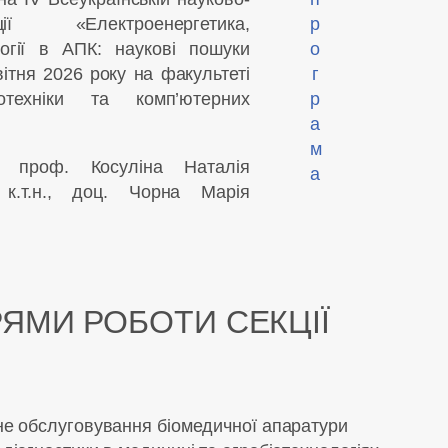
ії «Електроенергетика,
р
логії в АПК: наукові пошуки
о
ітня 2026 року
на факультеті
г
тотехніки та комп’ютерних
р
а
м
., проф. Косуліна Наталія
а
 к.т.н., доц. Чорна Марія
ЯМИ РОБОТИ СЕКЦІЇ
не обслуговування біомедичної апаратури