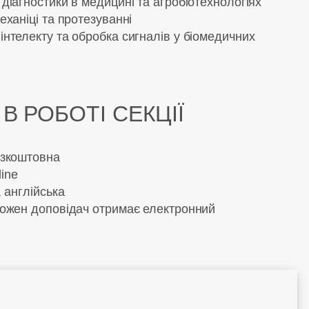
діагностики в медицині та агробіотехнологіях
еханіці та протезуванні
інтелекту та обробка сигналів у біомедичних
В РОБОТІ СЕКЦІЇ
езкоштовна
ine
, англійська
кожен доповідач отримає електронний