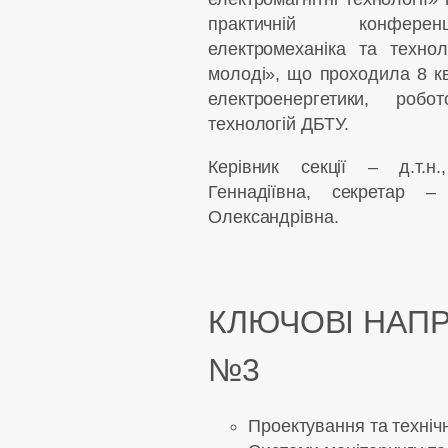
практичній конференц
електромеханіка та техно
молоді», що проходила 8 кв
електроенергетики, робо
технологій ДБТУ.
Керівник секції – д.т.н
Геннадіївна, секретар –
Олександрівна.
КЛЮЧОВІ НАПР
№3
Проектування та техніч