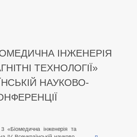
ІОМЕДИЧНА ІНЖЕНЕРІЯ
ГНІТНІ ТЕХНОЛОГІЇ»
ЇНСЬКІЙ НАУКОВО-
ОНФЕРЕНЦІЇ
№3 «Біомедична інженерія та
 на IV Всеукраїнській науково-
п