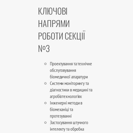
КЛЮЧОВІ
НАПРЯМИ
РОБОТИ СЕКЦІЇ
№3
Проектування та технічне
обслуговування
біомедичної апаратури
Системи моніторингу та
діагностики в медицині та
агробіотехнологіях
Інженерні методи в
біомеханіці та
протезуванні
Застосування штучного
інтелекту та обробка