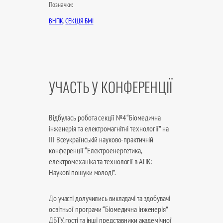
Позначки:
ВНПК
, 
СЕКЦІЯ БМІ
УЧАСТЬ У КОНФЕРЕНЦІЇ
Відбулась робота секції №4 “Біомедична
інженерія та електромагнітні технології” на
ІІI Всеукраїнській науково-практичній
конференції “Електроенергетика,
електромеханіка та технології в АПК:
Наукові пошуки молоді”.
До участі долучились викладачі та здобувачі
освітньої програми “Біомедична інженерія”
ДБТУ, гості та інші представники академічної