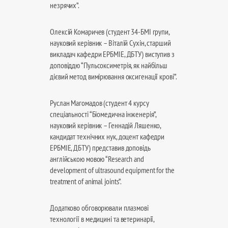
незрячих”.
Олексій Комаричев (студент 34-БМІ групи,
науковий керівник – Віталій Сухін, старший
викладач кафедри ЕРБМІЕ, ДБТУ) виступив з
доповіддю “Пульсоксиметрія, як найбільш
дієвий метод вимірювання оксигенації крові”.
Руслан Магомадов (студент 4 курсу
спеціальності “Біомедична інженерія”,
науковий керівник – Геннадій Ляшенко,
кандидат технічних нук, доцент кафедри
ЕРБМІЕ, ДБТУ) представив доповідь
англійською мовою “Research and
development of ultrasound equipment for the
treatment of animal joints”.
Додатково обговорювали плазмові
технології в медицині та ветеринарії,