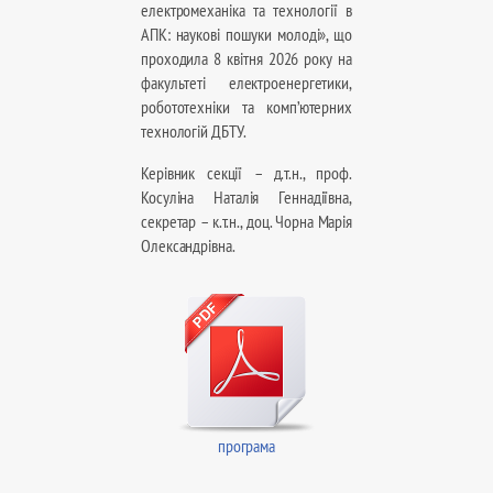
електромеханіка та технології в
АПК: наукові пошуки молоді», що
проходила 8 квітня 2026 року
на
факультеті електроенергетики,
робототехніки та комп’ютерних
технологій ДБТУ.
Керівник секції – д.т.н., проф.
Косуліна Наталія Геннадіївна,
секретар – к.т.н., доц. Чорна Марія
Олександрівна.
програма