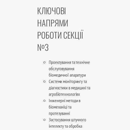
КЛЮЧОВІ
НАПРЯМИ
РОБОТИ СЕКЦІЇ
№3
Проектування та технічне
обслуговування
біомедичної апаратури
Системи моніторингу та
діагностики в медицині та
агробіотехнологіях
Інженерні методи в
біомеханіці та
протезуванні
Застосування штучного
інтелекту та обробка