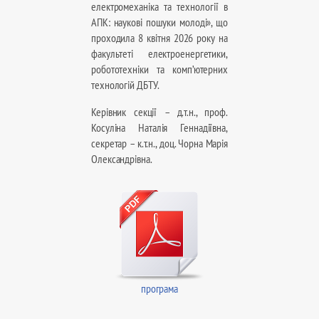
електромеханіка та технології в
АПК: наукові пошуки молоді», що
проходила 8 квітня 2026 року
на
факультеті електроенергетики,
робототехніки та комп’ютерних
технологій ДБТУ.
Керівник секції – д.т.н., проф.
Косуліна Наталія Геннадіївна,
секретар – к.т.н., доц. Чорна Марія
Олександрівна.
програма