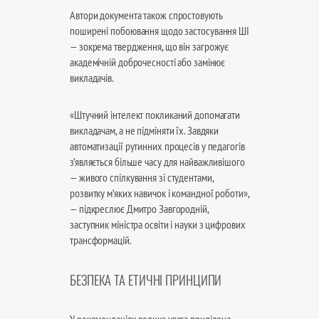
Автори документа також спростовують
поширені побоювання щодо застосування ШІ
— зокрема твердження, що він загрожує
академічній доброчесності або замінює
викладачів.
«Штучний інтелект покликаний допомагати
викладачам, а не підміняти їх. Завдяки
автоматизації рутинних процесів у педагогів
з’являється більше часу для найважливішого
— живого спілкування зі студентами,
розвитку м’яких навичок і командної роботи»,
— підкреслює Дмитро Завгородній,
заступник міністра освіти і науки з цифрових
трансформацій.
БЕЗПЕКА ТА ЕТИЧНІ ПРИНЦИПИ
У рекомендаціях велика увага приділена