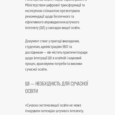
Міністерством цифрової трансформації та
експертною спільнотою презентували
рекомендації щодо безпечного та
ефективного впровадження штучного
інтелекту (ШІ) у закладах вищої освіти.
Документ стане у пригоді викладачам,
студентам, адміністраціям ЗВО та
дослідникам — він містить практичні поради
щодо інтеграції ШІ в освітній і науковий
процес, враховуючи потреби та виклики
сучасної освіти.
ШІ — НЕОБХІДНІСТЬ ДЛЯ СУЧАСНОЇ
ОСВІТИ
«Сучасна система вищої освіти не може
ігнорувати потенціал штучного інтелекту.