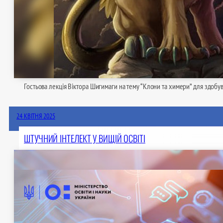
Гостьова лекція Віктора Шигимаги на тему “Клони та химери” для здобув
24 КВІТНЯ 2025
ШТУЧНИЙ ІНТЕЛЕКТ У ВИЩІЙ ОСВІТІ