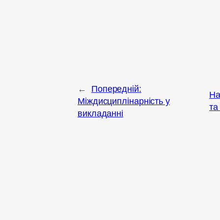
Поновлюють відповідні знання і ви
“Біомедична інженерія”.
сертифікати викладачів
←
Попередній:
На
Міждисциплінарність у
та
викладанні