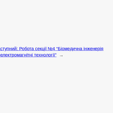
кладачі освітніх програм
ступний:
Робота секції №4 “Біомедична інженерія
 електромагнітні технології”
→