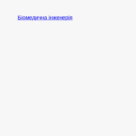
Перейти
до
Біомедична інженерія
вмісту