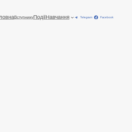
ловна
Події
Навчання
Вступнику
Telegram
Facebook
ТИФІКАТИ