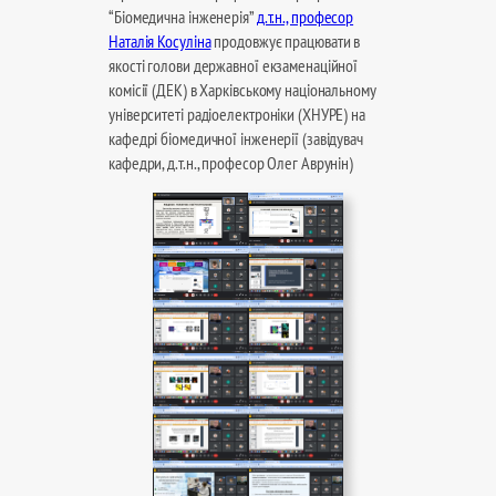
“Біомедична інженерія”
д.т.н., професор
Наталія Косуліна
продовжує працювати в
якості голови державної екзаменаційної
комісії (ДЕК) в Харківському національному
університеті радіоелектроніки (ХНУРЕ) на
кафедрі біомедичної інженерії (завідувач
кафедри, д.т.н., професор Олег Аврунін)