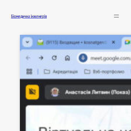
Перейти
до
Біомедична інженерія
вмісту