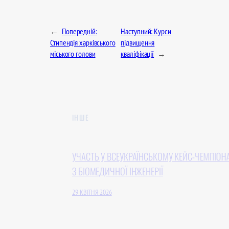
←
Попередній:
Наступний:
Курси
Стипендія харківського
підвищення
міського голови
кваліфікації
→
ІНШЕ
УЧАСТЬ У ВСЕУКРАЇНСЬКОМУ КЕЙС-ЧЕМПІОНАТІ
З БІОМЕДИЧНОЇ ІНЖЕНЕРІЇ
29 КВІТНЯ 2026