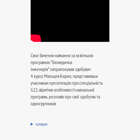
Своє бачення навчання за освітньою
програмою “Біомедична
інженерія” запропонував здобувач
4 курсу Мальцев Кирил, представивши
учасникам презентацію про спеціальність
G22, відмітив особливості навчальної
програми, розповів про свої здобутки та
одногрупників
галерея