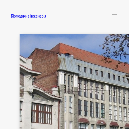
Перейти
до
Біомедична інженерія
вмісту