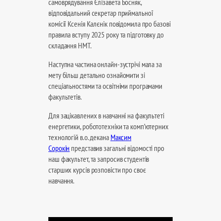
самоврядування Єлізавета Босняк,
відповідальний секретар приймальної
комісії Ксенія Калєнік повідомила про базові
правила вступу 2025 року та підготовку до
складання НМТ.
Наступна частина онлайн-зустрічі мала за
мету більш детально ознайомити зі
спеціальностями та освітніми програмами
факультетів.
Для зацікавлених в навчанні на факультеті
енергетики, робототехніки та комп’ютерних
технологій в.о. декана
Максим
Сорокін
представив загальні відомості про
наш факультет, та запросив студентів
старших курсів розповісти про своє
навчання.